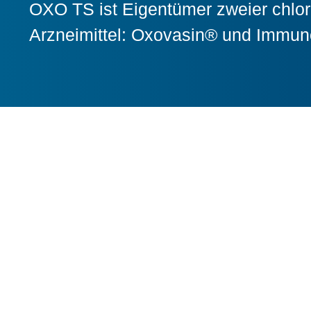
OXO TS ist Eigentümer zweier chlori
Arzneimittel:
Oxovasin®
und
Immun
Oxovas
Topische Lösung für ch