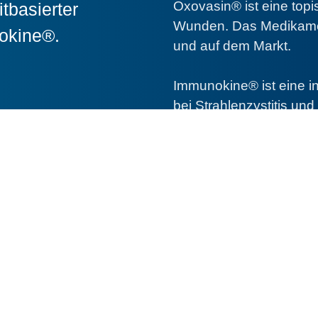
Oxovasin®
ist eine to
tbasierter
Wunden. Das Medikamen
okine®
.
und auf dem Markt.
Immunokine®
ist eine 
bei Strahlenzystitis un
derzeit ausschließlich 
in®
Imm
ronische Wunden
i.v.-Lösung fü