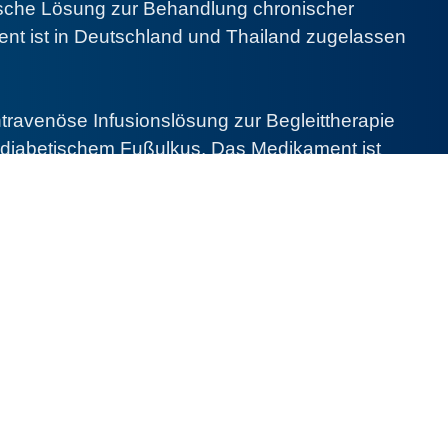
pische Lösung zur Behandlung chronischer
t ist in Deutschland und Thailand zugelassen
intravenöse Infusionslösung zur Begleittherapie
d diabetischem Fußulkus. Das Medikament ist
in Thailand zugelassen und im Handel erhältlich.
unokine®
r diabetische Fußulzera